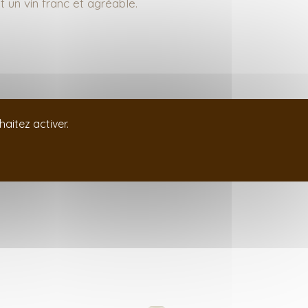
t un vin franc et agréable.
aitez activer.