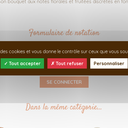
on bouquet aux notes florales et fruitées discrètes en fon
Formulaire de notation
se des cookies et vous donne le contrôle sur ceux que vous souh
Tout accepter
Tout refuser
Personnaliser
Vous devez être connecté pour noter un produit.
SE CONNECTER
Dans la même catégorie...