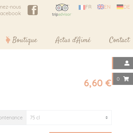
gnez-nous
FR
EN
DE
Facebook
Boutique
Actus d'Aimé
Contact
0
6,60 €
ontenance