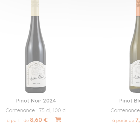
Pinot Noir 2024
Pinot Blanc
ntenance : 75 cl, 100 cl
Contenance : 75 c
8,60 €
7,20 
partir de
à partir de