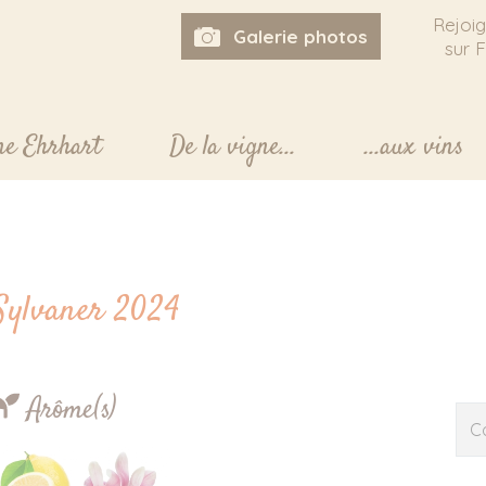
Rejoi
Galerie photos
sur 
ne Ehrhart
De la vigne...
...aux vins
Sylvaner 2024
Arôme(s)
C