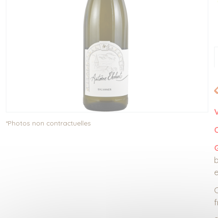
*Photos non contractuelles
b
e
C
f