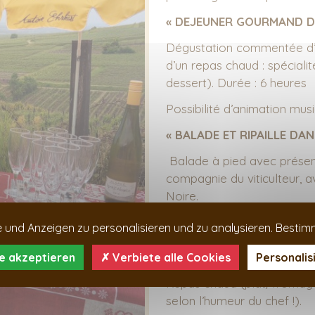
« DEJEUNER GOURMAND D
Dégustation commentée d’un
d’un repas chaud : spéciali
dessert). Durée : 6 heures
Possibilité d’animation mus
« BALADE ET RIPAILLE DA
Balade à pied avec présenta
compagnie du viticulteur, a
Noire.
Casse-croûte avec dégustat
 und Anzeigen zu personalisieren und zu analysieren. Bestim
retour à pied à la cave à t
marcher, un retour en voitu
le akzeptieren
Verbiete alle Cookies
Personalis
Repas chaud (plat/fromage/
selon l’humeur du chef !).