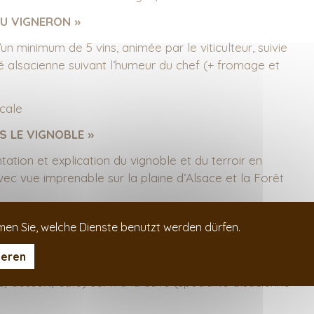
U VIGNERON »
 minimum de 5 vins, animée par le viticulteur, suivie
té alsacienne suivant l’humeur du chef (+ fromage et
icale
NS LE VIGNOBLE »
tion et explication du vignoble et du terroir en
vec vue imprenable sur la plaine d’Alsace et la Forêt
ion de vins sur les hauteurs (suivant la météo) et
men Sie, welche Dienste benutzt werden dürfen.
ravers le vignoble. (Pour ceux qui ne souhaitent pas
re est possible).
ieren
dessert/café) servi à la cave (spécialité alsacienne