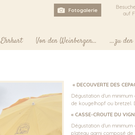
Besuche
Fotogalerie
auf 
 Ehrhart
Von den Weinbergen...
...zu de
« DECOUVERTE DES CEPA
Dégustation d’un minimum d
de kougelhopf ou bretzel. 
« CASSE-CROUTE DU VIG
Dégustation d’un minimum d
plateau garni composé de c