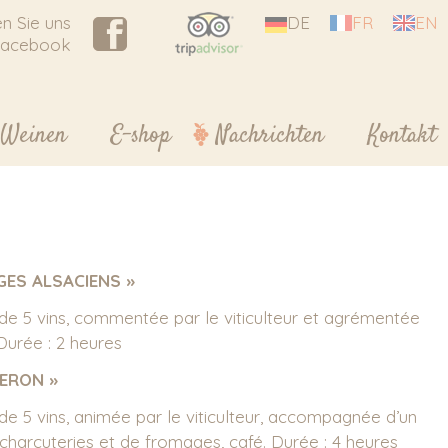
n Sie uns
DE
FR
EN
Facebook
n Weinen
E-shop
Nachrichten
Kontakt
GES ALSACIENS »
e 5 vins, commentée par le viticulteur et agrémentée
Durée : 2 heures
NERON »
e 5 vins, animée par le viticulteur, accompagnée d’un
harcuteries et de fromages, café. Durée : 4 heures