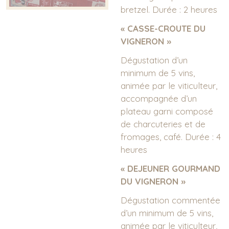
... to the wines
bretzel. Durée : 2 heures
Work, pleasure and sharing
« CASSE-CROUTE DU
Our wine ranges
VIGNERON »
E-shop
Dégustation d’un
minimum de 5 vins,
News
animée par le viticulteur,
accompagnée d’un
Contact
plateau garni composé
de charcuteries et de
Picture gallery
fromages, café. Durée : 4
heures
« DEJEUNER GOURMAND
DU VIGNERON »
Dégustation commentée
d’un minimum de 5 vins,
animée par le viticulteur,