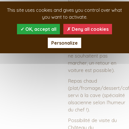
Noire.
This site uses cookies and gives you control over what
Casse-croûte avec
you want to activate.
dégustation de vins sur
les hauteurs (suivant la
OK, accept all
Deny all cookies
météo) et retour à pied
à la cave à travers le
Personalize
vignoble. (Pour ceux qui
ne souhaitent pas
marcher, un retour en
voiture est possible).
Repas chaud
(plat/fromage/dessert/ca
servi à la cave (spécialité
alsacienne selon l’humeur
du chef !).
Possibilité de visite du
Château du