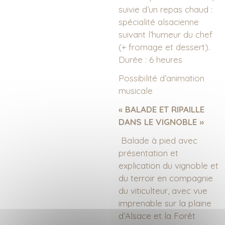
suivie d’un repas chaud :
spécialité alsacienne
suivant l’humeur du chef
(+ fromage et dessert).
Durée : 6 heures
Possibilité d’animation
musicale
« BALADE ET RIPAILLE
DANS LE VIGNOBLE »
Balade à pied avec
présentation et
explication du vignoble et
du terroir en compagnie
du viticulteur, avec vue
imprenable sur la plaine
d’Alsace et la Forêt