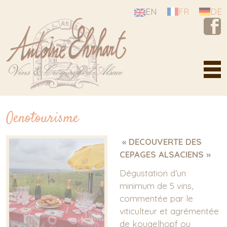
Cookies management panel
EN
FR
DE
Estate Antoine Ehrhart
Oenotourisme
A story of passion
Our know-how
« DECOUVERTE DES
CEPAGES ALSACIENS »
From the vineyards...
Dégustation d’un
Alsace, a diamond mine
minimum de 5 vins,
Our vineyards
commentée par le
Our terroirs
viticulteur et agrémentée
de kougelhopf ou