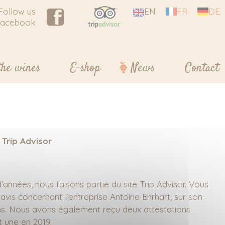
Follow us
EN
FR
DE
Facebook
 the wines
E-shop
News
Contact
 Trip Advisor
années, nous faisons partie du site Trip Advisor. Vous
vis concernant l’entreprise Antoine Ehrhart, sur son
vins. Nous avons également reçu deux attestations
t une en 2019.