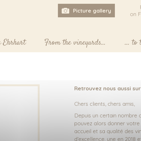
Picture gallery
on 
e Ehrhart
From the vineyards...
... to
Retrouvez nous aussi sur
Chers clients, chers amis,
Depuis un certain nombre d’
pouvez alors donner votre a
accueil et sa qualité des 
d’excellence, une en 2018 e